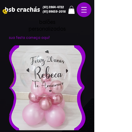
(61) 3964-4722
bsb crachás
(61) 99659-2016
balões
personalizados
sua festa começa aqui!