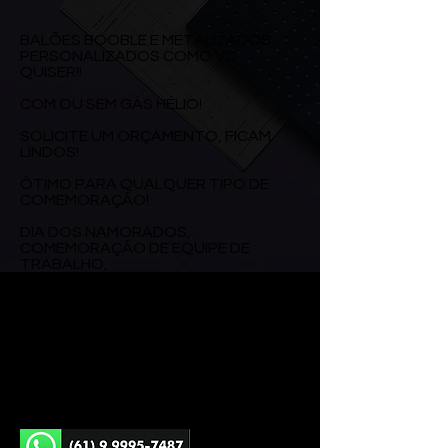
BALÕES BOOBLE E METALIZADOS
PERSONALIZADOS COMO VC
QUISER!!
COM OU SEM GÁS HÉLIO!
SOLICITE UM ORÇAMENTO, FICAM
LINDOS!
ÓTIMO PARA QUALQUER TIPO DE
COMEMORAÇÃO!
DIA DOS NAMORADOS,
COMEMORAÇÃO DE EQUIPE DE
TRABALHO,
ANIVERSÁRIOS..
bsbcrachas@gmail.co
m