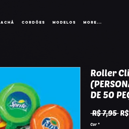
RACHÁ
CORDÕES
MODELOS
More...
Roller Cl
(PERSON
DE 50 PE
Pr
 R$ 7,95 
R$
no
Cor
*