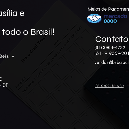
Meios de Pagamen
ília e
todo o Brasil!
Contato
(61) 3964-4722
(61) 9 9659-20
teis. +
vendas@bsbcrach
E
- DF
Termos de uso