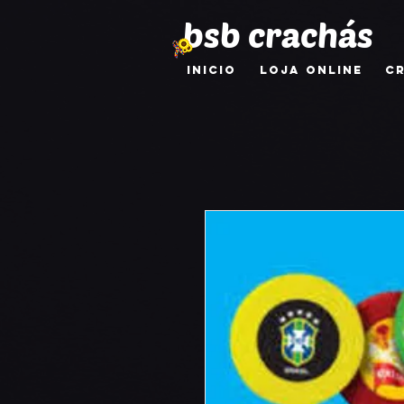
bsb crachás
INICIO
LOJA ONLINE
C