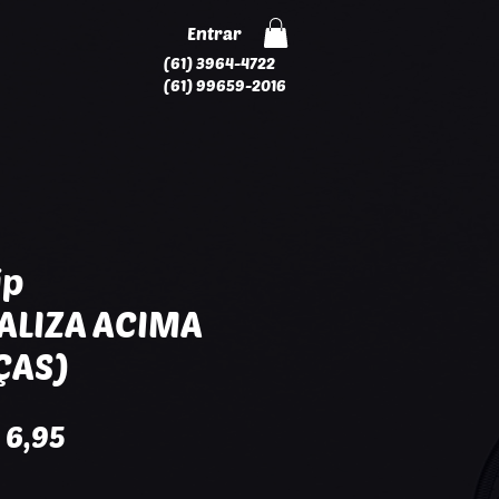
Entrar
(61) 3964-4722
(61) 99659-2016
ip
ALIZA ACIMA
ÇAS)
eço
Preço
 6,95
rmal
promocional